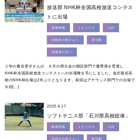
放送部 NHK杯全国高校放送コンテス
トに出場
新着情報
トピックス
入試
在校生の皆さんへ
部活動
保護者の方へ
２年の裏谷芽夕さんが、６月の県大会の朗読部門で優秀賞を受賞し、
NHK杯全国高校放送コンテストへの出場権を手にしました。金沢龍谷高
校のNHK杯出場は2年ぶりとなります。前回はアナウンス部門での出場で
今回[…]
2025.6.17
ソフトテニス部「石川県高校総体」
新着情報
トピックス
入試
在校生の皆さんへ
部活動