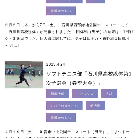
保護者の方へ
６月５日（木）から7日（土）、石川県西部緑地公園テニスコートにて
「石川県高校総体」が開催されました。 団体戦（男子）の結果は、1回戦
０－３飯田でした。個人戦に関しては、男子は四十万・東野組１回戦４
－３[…]
2025.4.24
ソフトテニス部「石川県高校総体第1
次予選会（春季大会）」
新着情報
トピックス
入試
在校生の皆さんへ
部活動
保護者の方へ
４月１９日（土）、加賀市中央公園テニスコート（男子）、こまつドー