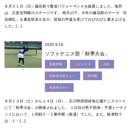
８月３１日（日）藤花祭で書道パフォーマンスを披露しました。場所
は、正面玄関横のステージです。 晴天の下、今年の藤花祭のテーマ「百
花繚乱」を書道部員６名が、皆様の声援を受けてのびのびと書き上げま
した。[…]
2025.9.18
ソフトテニス部「秋季大会」
新着情報
トピックス
入試
在校生の皆さんへ
部活動
保護者の方へ
９月１３日（土）から１４日（日）、石川県西部緑地公園テニスコート
にて「秋季大会」が開催されました。 １日目の男子団体・予選トーナメ
ントにおいて、１回戦０－２鵬学園（敗退）でした。また、敗者戦で
は、１－[…]