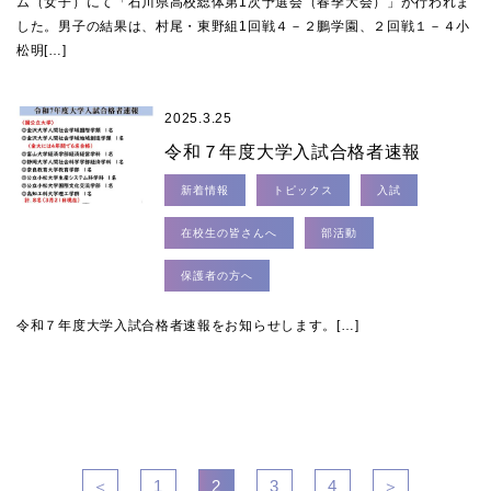
ム（女子）にて「石川県高校総体第1次予選会（春季大会）」が行われま
した。男子の結果は、村尾・東野組1回戦４－２鵬学園、２回戦１－４小
松明[…]
2025.3.25
令和７年度大学入試合格者速報
新着情報
トピックス
入試
在校生の皆さんへ
部活動
保護者の方へ
令和７年度大学入試合格者速報をお知らせします。[…]
＜
1
2
3
4
＞