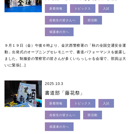
新着情報
トピックス
入試
在校生の皆さんへ
部活動
保護者の方へ
９月１９日（金）午後６時より、金沢西警察署の「秋の全国交通安全運
動」出発式のオープニングセレモニーで、書道パフォーマンスを披露し
ました。制服姿の警察官の皆さんが多くいらっしゃる会場で、部員は大
いに緊張[…]
2025.10.3
書道部「藤花祭」
新着情報
トピックス
入試
在校生の皆さんへ
部活動
保護者の方へ