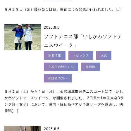
８月２９日（金）藤花祭１日目、生徒による発表が行われました。[…]
2025.8.5
ソフトテニス部「いしかわソフトテ
ニスウイーク」
新着情報
トピックス
入試
在校生の皆さんへ
部活動
保護者の方へ
８月２日（土）から４日（月）、金沢城北市民テニスコートにて「いし
かわソフトテニスウイーク」が開催されました。 2日目の1年生大会Bラ
ンク戦（女子）において、溪内・錦丘高ペアが予選リーグを通過し、決
勝戦[…]
2025.8.5