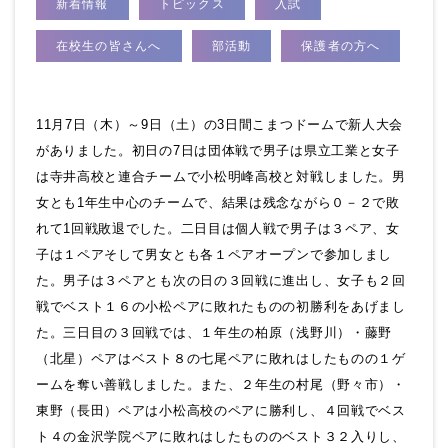
新着情報
トピックス
入試
在校生の皆さんへ
部活動
保護者の方へ
11月7日（木）～9日（土）の3日間こまつドームで新人大会
がありました。初日の7日は団体戦で男子は県立工業と女子
は寺井高校と連合チームで小松明峰高校と対戦しました。男
女とも1年生中心のチームで、結果は残念ながら０－２で敗
れて1回戦敗退でした。二日目は個人戦で男子は３ペア、女
子は１ペアそして男女とも各１ペアオープンで参加しまし
た。男子は３ペアとも次の日の３回戦に進出し、女子も２回
戦でベスト１６の小松ペアに敗れたものの初勝利をあげまし
た。三日目の３回戦では、１年生の柏原（浅野川）・藤野
（北星）ペアはベスト８の七尾ペアに敗れはしたものの１ゲ
ームを奪い善戦しました。また、２年生の村尾（野々市）・
東野（長田）ペアは小松高校のペアに勝利し、４回戦でベス
ト４の金沢学院ペアに敗れはしたもののベスト３２入りし、