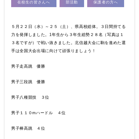
在校生の皆さんへ
部活動
保護者の方へ
５月２２日（水）～２５（土）、県高校総体。３日間持てる
力を発揮しました。1年生から３年生総勢２８名（写真は１
３名ですが）で戦い抜きました。北信越大会に駒を進めた選
手は全国大会出場に向けて頑張りましょう！
男子走高跳 優勝
男子三段跳 優勝
男子八種競技 ３位
男子１１０mハードル ４位
男子棒高跳 ４位